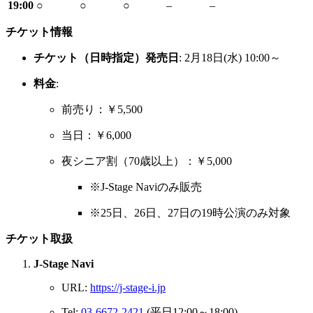
19:00
○
○
○
–
–
チケット情報
チケット（日時指定）発売日
: 2月18日(水) 10:00～
料金
:
前売り：￥5,500
当日：￥6,000
夜シニア割（70歳以上）：￥5,000
※J-Stage Naviのみ販売
※25日、26日、27日の19時公演のみ対象
チケット取扱
J-Stage Navi
URL:
https://j-stage-i.jp
Tel:
03-6672-2421
(平日12:00～18:00)