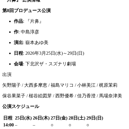
第8回プロデュース公演
作品
: 『片鼻』
作
: 中島淳彦
演出
: 嶽本あゆ美
日程
: 2026年3月25日(水)～29日(日)
会場
: 下北沢ザ・スズナリ劇場
出演
矢野陽子 / 大西多摩恵 / 福島マリコ / 小林美江 / 梶原茉莉
保谷果菜子 / 槌谷絵図芽 / 西野優希 / 佳乃香澄 / 馬場奈津美
公演スケジュール
日程
25日(水)
26日(木)
27日(金)
28日(土)
29日(日)
14:00
–
–
○
○
○